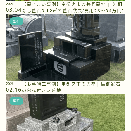
【墓じまい事例】宇都宮市の共同墓地 | 外柵
2026
03.04
なし墓石9.12㎡の墓石撤去(費用26～34万円)
墓石
【お墓施工事例】宇都宮市の霊苑| 黒御影石
2026
02.16
の墓誌付き芝墓地
墓石