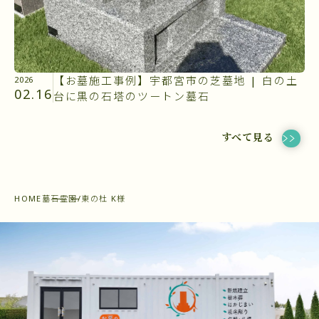
【お墓施工事例】宇都宮市の芝墓地 | 白の土
2026
02.16
台に黒の石塔のツートン墓石
すべて見る
HOME
墓石
霊園/東の杜 K様