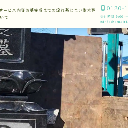
0120-1
サービス内容
お墓完成までの流れ
墓じまい
樹木葬
受付時間 9:00
ついて
✉info@omairi.