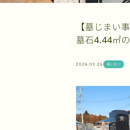
【墓じまい事
墓石4.44㎡
2026.01.26
墓じまい