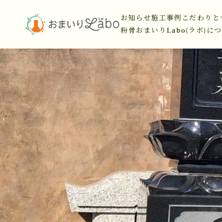
お知らせ
施工事例
こだわりと
粉骨
おまいりLabo(ラボ)に